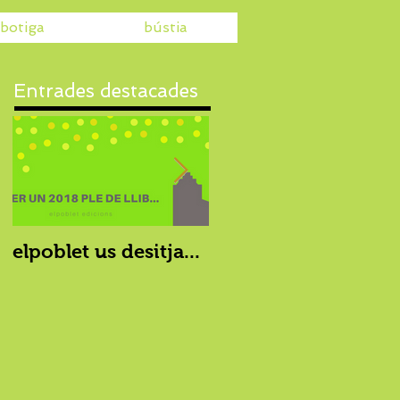
botiga
bústia
Entrades destacades
elpoblet us desitja...
elpoblet i les
famílies enllaçades 
TV3