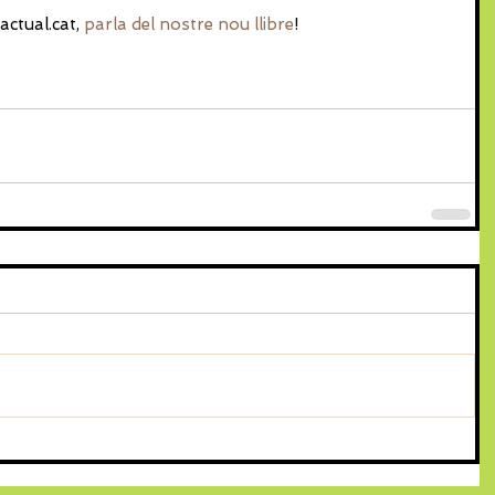
ctual.cat, 
parla del nostre nou llibre
!