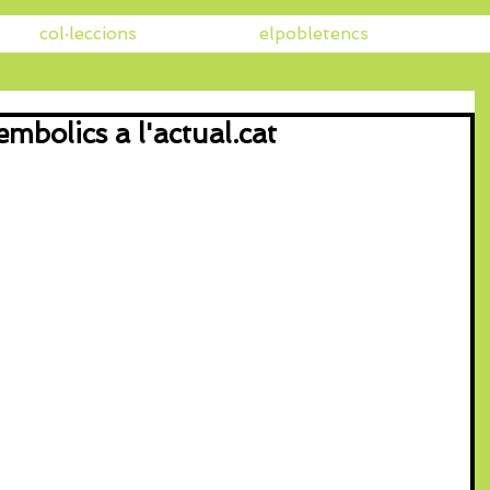
col·leccions
elpobletencs
embolics a l'actual.cat