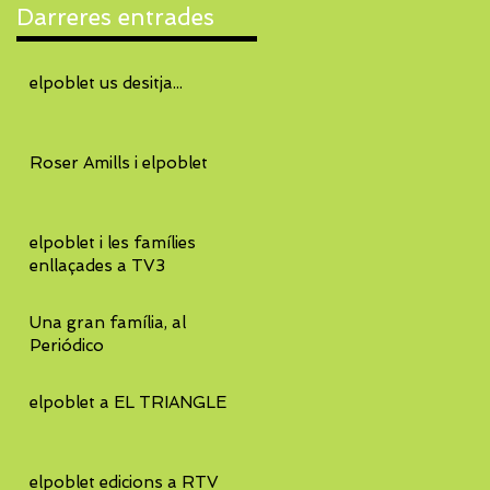
Darreres entrades
elpoblet us desitja...
Roser Amills i elpoblet
elpoblet i les famílies
enllaçades a TV3
Una gran família, al
Periódico
elpoblet a EL TRIANGLE
elpoblet edicions a RTV