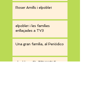
Roser Amills i elpoblet
elpoblet i les famílies
enllaçades a TV3
Una gran família, al Periódico
elpoblet a EL TRIANGLE
elpoblet edicions a RTV
Vilafranca!
Arxiu
Etiquetes