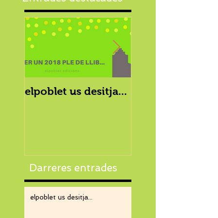
elpoblet us desitja...
elpoblet i les
famílies enllaçad
TV3
Darreres entrades
elpoblet us desitja...