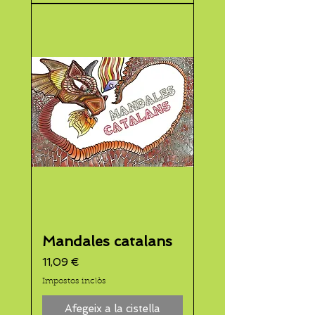
Mandales catalans
Preu
11,09 €
Impostos inclòs
Afegeix a la cistella