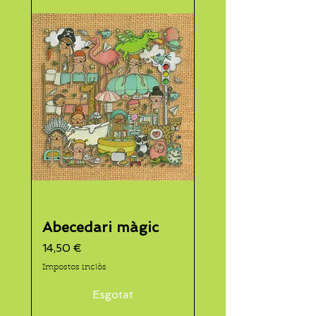
Abecedari màgic
Preu
14,50 €
Impostos inclòs
Esgotat