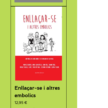
Enllaçar-se i altres
embolics
Preu
12,95 €