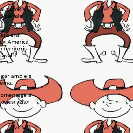
al públic
l per als
cara ens
est Americà,
 territoris
avall i
jugar amb els
nema...
u homenatge a
vies, avis,