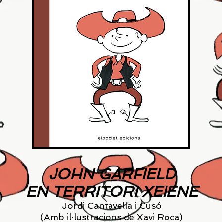
JOHN GARFIELD
EN TERRITORI XEIENE
Jordi Cantavella i Cusó
(Amb il·lustracions de Xavi Roca)