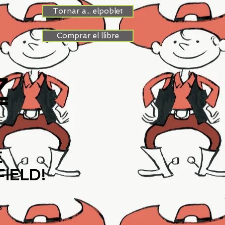
Tornar a... elpoblet
Comprar el llibre
Z
E
IELD!
s