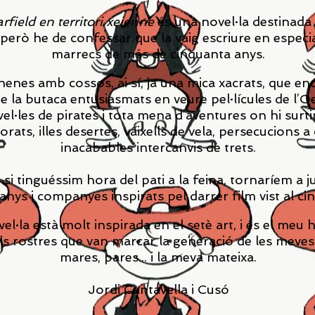
field en territori xeienne
és una novel·la destinada 
, però he de confessar que la vaig escriure en especia
marrecs de més de cinquanta anys.
nenes amb cossos, ai sí, ja una mica xacrats, que en
 la butaca entusiasmats en veure pel·lícules de l’O
vel·les de pirates i tota mena d’aventures on hi surtin
orats, illes desertes, vaixells de vela, persecucions a c
inacabables intercanvis de trets.
 si tinguéssim hora del pati a la feina, tornaríem a 
nys i companyes inspirats pel darrer film vist al ci
el·la està molt inspirada en el setè art, i és el me
ls rostres que van marcar la generació de les meves à
mares, pares... i la meva mateixa.
Jordi Cantavella i Cusó