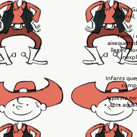
John Gar
infantil
Nens i 
aixequem de
llegint no
inexpl
Infants que,
compa
Aquesta nov
tots aquel