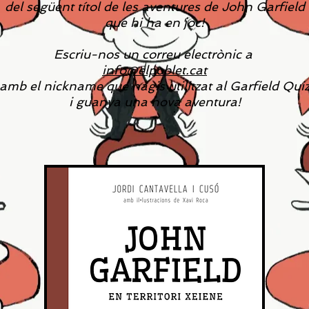
del següent títol de les aventures de John Garfield
que hi ha en joc!
Escriu-nos un correu electrònic a
info@elpoblet.cat
amb el nickname que hagis utilitzat al Garfield Qui
i guanya una nova aventura!