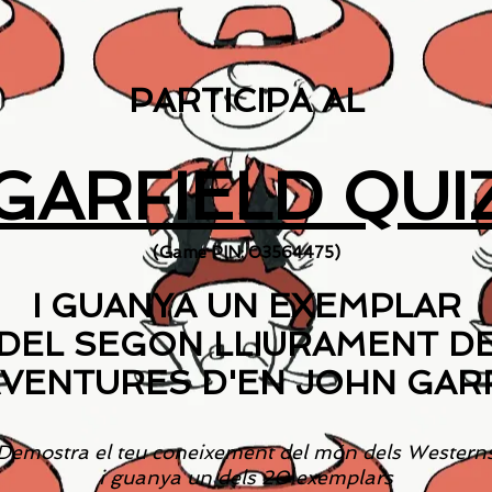
PARTICIPA AL
GARFIELD QUI
(Game PIN: 03564475)
I GUANYA UN EXEMPLAR
DEL SEGON LLIURAMENT D
AVENTURES D'EN JOHN GARF
Demostra el teu coneixement del món dels Western
i guanya un dels 20 exemplars