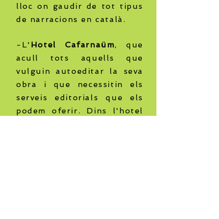
lloc on gaudir de tot tipus
de narracions en català.
-L'
Hotel Cafarnaüm
, que
acull tots aquells que
vulguin autoeditar la seva
obra i que necessitin els
serveis editorials que els
podem oferir.
Dins l'hotel
Cafarnaüm, hi ha
habitacions per a
particulars, salons per a
empreses o universitats
(
Cafarnaüm Akademics
) i
espai per a qualsevol tipus
de gènere!