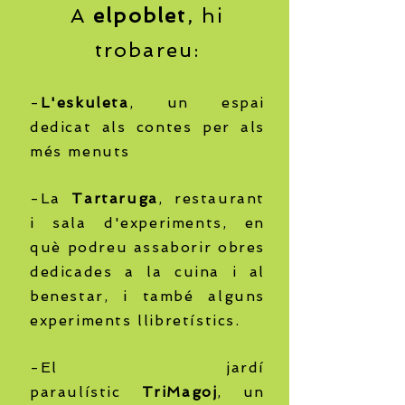
A
elpoblet
, hi
trobareu:
-
L'eskuleta
, un espai
dedicat als contes per als
més menuts
-La
Tartaruga
,
restaurant
i sala d'experiments, en
què podreu assaborir obres
dedicades a la cuina i al
benestar, i també alguns
experiments llibretístics.
-El jardí
paraulístic
TriMagoj
, un