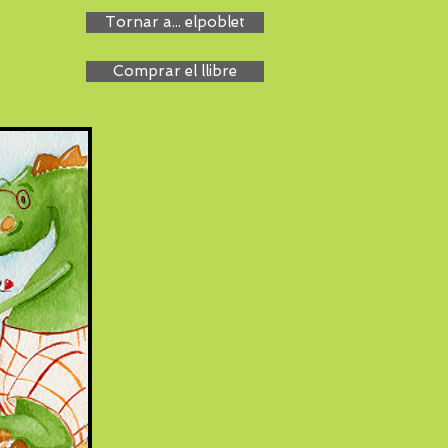
Tornar a... elpoblet
Comprar el llibre