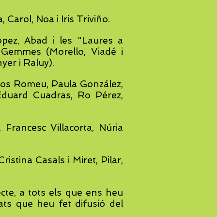
 Carol, Noa i Iris Triviño.
ópez, Abad i les "Laures a
 Gemmes (Morello, Viadé i
yer i Raluy).
mos Romeu, Paula González,
 Eduard Cuadras, Ro Pérez,
 Francesc Villacorta, Núria
stina Casals i Miret, Pilar,
cte, a tots els que ens heu
tats que heu fet difusió del