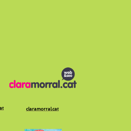
at
claramorral.cat