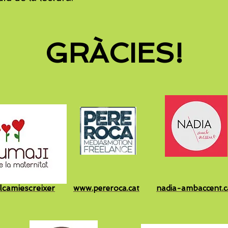
GRÀCIES!
lcamiescreixer
www.pereroca.cat
nadia-ambaccent.c