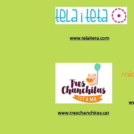
www.telaiteta.com
ww
www.treschanchitas.cat