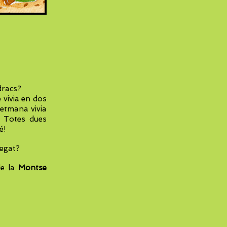
dracs?
 vivia en dos
setmana vivia
. Totes dues
é!
legat?
de la
Montse