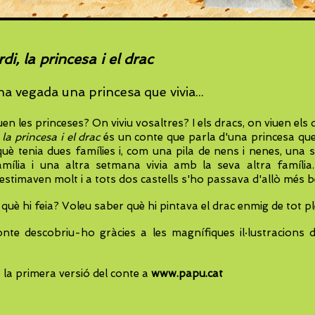
di, la princesa i el drac
na vegada una princesa que vivia...
en les princeses? On viviu vosaltres? I els dracs, on viuen els 
 la princesa i el drac
és un conte que parla d'una princesa que
què tenia dues famílies i, com una pila de nens i nenes, una 
ília i una altra setmana vivia amb la seva altra família
l'estimaven molt i a tots dos castells s'ho passava d'allò més b
què hi feia? Voleu saber què hi pintava el drac enmig de tot p
onte descobriu-ho gràcies a les magnífiques il·lustracions 
la primera versió del conte a
www.papu.cat