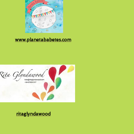
www.planetababetes.com
ritaglyndawood