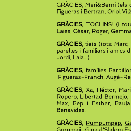
GRÀCIES, Meri&Berni (els c
Figueras i Bertran, Oriol Vi
GRÀCIES,
TOCLINS! (i tote
Laies, César, Roger, Gemma, 
GRÀCIES,
tiets (tots: Marc,
parelles i familiars i amics
Jordi, Laia...)
GRÀCIES,
famílies Parpill
Figueras-Franch, Augé-Red
GRÀCIES,
Xa, Héctor, Marin
Ropero, Libertad Bermejo,
Max, Pep i Esther, Paula 
Benavides.
GRÀCIES,
Pumpumpep
,
Ga
Gurumaji
i
Gina d'
Slalom Es