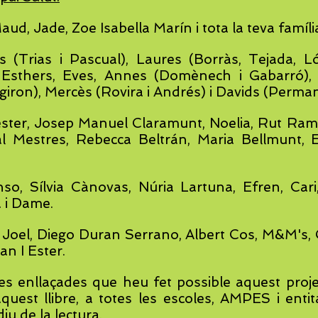
ud, Jade, Zoe Isabella Marín i tota la teva família,
s (Trias i Pascual), Laures (Borràs, Tejada, L
, Esthers, Eves, Annes (Domènech i Gabarró),
iron), Mercès (Rovira i Andrés) i Davids (Perman
ster, Josep Manuel Claramunt, Noelia, Rut Ra
al Mestres, Rebecca Beltrán, Maria Bellmunt,
o, Sílvia Cànovas, Núria Lartuna, Efren, Cari,
a i Dame.
oel, Diego Duran Serrano, Albert Cos, M&M's, Cri
oan I Ester.
ies enllaçades que heu fet possible aquest proje
quest llibre, a totes les escoles, AMPES i enti
iu de la lectura.