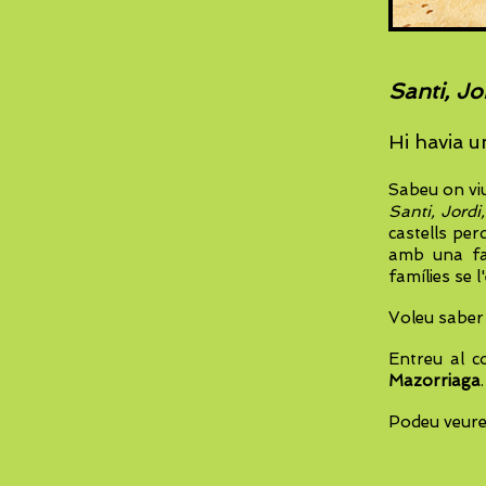
Santi, Jor
Hi havia u
Sabeu on viu
Santi, Jordi,
castells per
amb una fam
famílies se 
Voleu saber 
Entreu al c
Mazorriaga
.
Podeu veure 