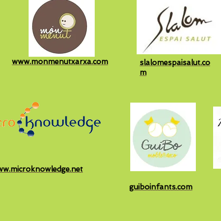
www.monmenutxarxa.com
slalomespaisalut.co
m
w.microknowledge.net
guiboinfants.com