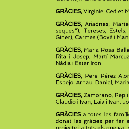
GRÀCIES,
Virginie, Ced et Ma
GRÀCIES,
Ariadnes, Marte
seques"), Tereses, Estels
Giner), Carmes (Bové i Mang
GRÀCIES,
Maria Rosa Balle
Rita i Josep, Martí Marcu
Nàdia i Ester Iron.
GRÀCIES,
Pere Pérez Alons
Espejo, Arnau, Daniel, Mari
GRÀCIES,
Zamorano, Pep i J
Claudio i Ivan, Laia i Ivan, J
GRÀCIES
a totes les famíl
donat les gràcies per fer a
projecte i a tots els que gaud