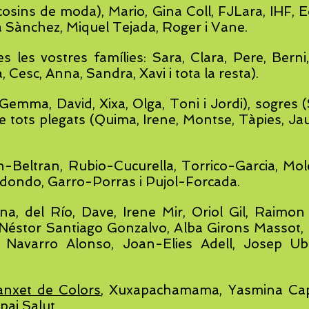
osins de moda), Mario, Gina Coll, FJLara, IHF,
là Sànchez, Miquel Tejada, Roger i Vane.
s les vostres famílies: Sara, Clara, Pere, Berni,
Cesc, Anna, Sandra, Xavi i tota la resta).
 Gemma, David, Xixa, Olga, Toni i Jordi), sogres (S
 de tots plegats (Quima, Irene, Montse, Tàpies, J
on-Beltran, Rubio-Cucurella, Torrico-Garcia, Mo
ondo, Garro-Porras i Pujol-Forcada.
a, del Río, Dave, Irene Mir, Oriol Gil, Raimon 
 Néstor Santiago Gonzalvo, Alba Girons Massot,
Navarro Alonso, Joan-Elies Adell, Josep Ubia
nxet de Colors
, Xuxapachamama, Yasmina C
pai Salut.