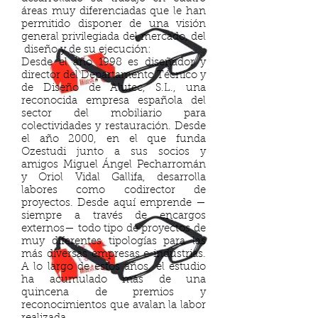
áreas muy diferenciadas que le han
permitido disponer de una visión
general privilegiada del mercado, del
diseño y de su ejecución:
Desde el año 1998 es diseñador y
director del Departamento Técnico y
de Diseño de Alutec, S.L., una
reconocida empresa española del
sector del mobiliario para
colectividades y restauración. Desde
el año 2000, en el que funda
Ozestudi junto a sus socios y
amigos Miguel Ángel Pecharromán
y Oriol Vidal Gallifa, desarrolla
labores como codirector de
proyectos. Desde aquí emprende —
siempre a través de encargos
externos— todo tipo de proyectos de
muy diferentes tipologías para las
más diversas empresas e industrias.
A lo largo de estos años, el estudio
ha acumulado más de una
quincena de premios y
reconocimientos que avalan la labor