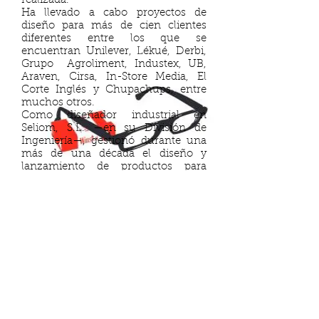
realizada.
Ha llevado a cabo proyectos de
diseño para más de cien clientes
diferentes entre los que se
encuentran Unilever, Lékué, Derbi,
Grupo Agroliment, Industex, UB,
Araven, Cirsa, In-Store Media, El
Corte Inglés y Chupachups, entre
muchos otros.
Como diseñador industrial en
Seliom, S.L. —en su División de
Ingeniería—, gestionó durante una
más de una década el diseño y
lanzamiento de productos para
terceras empresas de sectores tan
diferentes como el infantil, la
náutica, la automoción, el
energético, la seguridad o el
médico-sanitario.
Fue el primer diseñador industrial
encargado de todos los procesos de
innovación y los nuevos productos
de la empresa Aplisun, S.L.,
dedicada a los productos del sector
de las energías renovables. En este