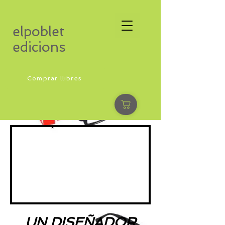
elpoblet
edicions
Comprar llibres
UN DISEÑADOR