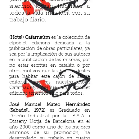
silencio) logran hacernos a
todos la vida más fácil con su
trabajo diario.
(Hotel) Cafarnaüm
es la colección de
elpoblet edicions dedicada a la
publicación de obras particulares, ya
sea por la implicación de sus autores
en la publicación de las mismas, por
no estar escritas en catalán o por
otros motivos que las hacen ideales
para habitar este cajón de sastre
editorial que es nuestro Hotel
Cafarnaüm, porque en elpoblet
edicions tenemos sitio para todos.
José Manuel Mateo Hernández
(Sabadell, 1972)
es Graduado en
Diseño Industrial por la E.A.A. i
Disseny Llotja de Barcelona en el
año 2000 como uno de los mejores
alumnos de su promoción, ha
desarrollado su trabajo en cuatro