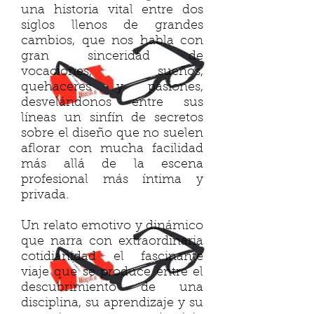
una historia vital entre dos
siglos llenos de grandes
cambios, que nos habla con
gran sinceridad de
vocaciones, sueños,
quehaceres y pasiones,
desvelándonos entre sus
líneas un sinfín de secretos
sobre el diseño que no suelen
aflorar con mucha facilidad
más allá de la escena
profesional más íntima y
privada.
Un relato emotivo y dinámico
que narra con extraordinaria
cotidianidad el fascinante
viaje que se produce entre el
descubrimiento de una
disciplina, su aprendizaje y su