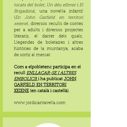
tocats del bolet, Un déu efímer
i
El
Brigadista
), una novel·la infantil
(
En John Garfield en territori
xeiene
), diversos reculls de contes
per a adults i diversos projectes
literaris, el darrer dels quals,
Llegendes de boletaires i altres
històries de la muntanya, acaba
de sortir al mercat.
Com a elpobletenc participa en el
recull
ENLLAÇAR-SE I ALTRES
EMBOLICS
!
i ha publicat
JOHN
GARFIELD EN TERRITORI
XEIENE
(en català i castellà).
www.jordicantavella.com