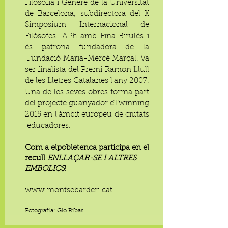
Filosofia i Gènere de la Universitat
de Barcelona, subdirectora del X
Simposium Internacional de
Filòsofes IAPh amb Fina Birulés i
és patrona fundadora de la
Fundació Maria-Mercè Marçal. Va
ser finalista del Premi Ramon Llull
de les Lletres Catalanes l'any 2007.
Una de les seves obres forma part
del projecte guanyador eTwinning
2015 en l'àmbit europeu de ciutats
educadores.
Com a elpobletenca participa en el
recull
ENLLAÇAR-SE I ALTRES
EMBOLICS
!
www.montsebarderi.cat
Fotografia: Glo Ribas