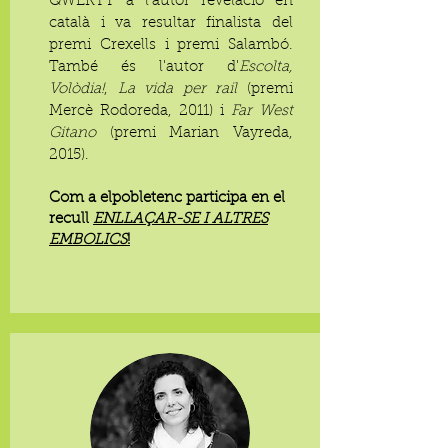
QWERTY a l'autor revelació en
català i va resultar finalista del
premi Crexells i premi Salambó.
També és l'autor d'
Escolta,
Volòdia!
,
La vida per rail
(premi
Mercè Rodoreda, 2011) i
Far West
Gitano
(premi Marian Vayreda,
2015).
Com a elpobletenc participa en el
recull
ENLLAÇAR-SE I ALTRES
EMBOLICS
!