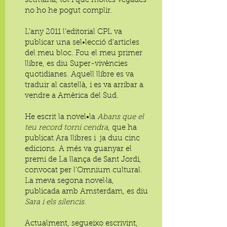
setmana, tot i que moltes vegades
no ho he pogut complir.
L’any 2011 l’editorial CPL va
publicar una sel•lecció d’articles
del meu bloc. Fou el meu primer
llibre, es diu Super-vivències
quotidianes. Aquell llibre es va
traduir al castellà, i es va arribar a
vendre a Amèrica del Sud.
He escrit la novel•la
Abans que el
teu record torni cendra
, que ha
publicat Ara llibres i ja duu cinc
edicions. A més va guanyar el
premi de La llança de Sant Jordi,
convocat per l’Omnium cultural.
​La meva segona novel·la,
publicada amb Amsterdam, es diu
Sara i els silencis
.
Actualment, segueixo escrivint,