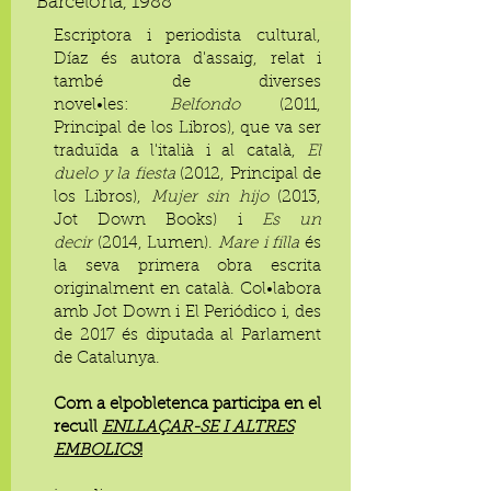
Barcelona, 1988
Escriptora i periodista cultural,
Díaz és autora d'assaig, relat i
també de diverses
novel•les:
Belfondo
(2011,
Principal de los Libros), que va ser
traduïda a l'italià i al català,
El
duelo y la fiesta
(2012, Principal de
los Libros),
Mujer sin hijo
(2013,
Jot Down Books) i
Es un
decir
(2014, Lumen).
Mare i filla
és
la seva primera obra escrita
originalment en català. Col•labora
amb Jot Down i El Periódico i, des
de 2017 és diputada al Parlament
de Catalunya.
Com a elpobletenca participa en el
recull
ENLLAÇAR-SE I ALTRES
EMBOLICS
!