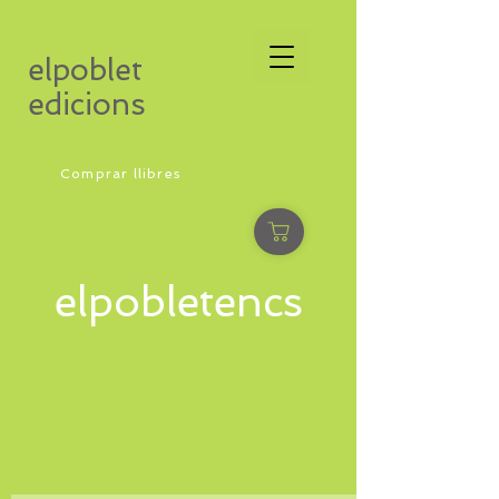
elpoblet
edicions
Comprar llibres
elpobletencs