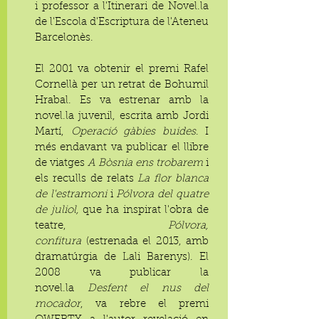
i professor a l'Itinerari de Novel.la
de l'Escola d'Escriptura de l'Ateneu
Barcelonès.
El 2001 va obtenir el premi Rafel
Cornellà per un retrat de Bohumil
Hrabal. Es va estrenar amb la
novel.la juvenil, escrita amb Jordi
Martí,
Operació gàbies buides
. I
més endavant va publicar el llibre
de viatges
A Bòsnia ens trobarem
i
els reculls de relats
La flor blanca
de l'estramoni
i
Pólvora del quatre
de juliol,
que ha inspirat l'obra de
teatre,
Pólvora,
confitura
(estrenada el 2013, amb
dramatúrgia de Lali Barenys). El
2008 va publicar la
novel.la
Desfent el nus del
mocador
, va rebre el premi