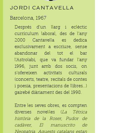
JORDI CANTAVELLA
Barcelona, 1967
Després d'un llarg i eclèctic
currículum laboral, des de l'any
2000 Cantavella es dedica
exclusivament a escriure, sense
abandonar del tot el bar
l'Astrolabi, que va fundar l'any
1996, junt amb dos socis, on
s’ofereixen activitats culturals
(concerts, teatre, recitals de contes
i poesia, presentacions de llibres…)
gairebé diàriament des del 1998.
Entre les seves obres, es compten
diverses novel·les (
La Tètrica
història de la Roser, Pudor de
cadàver, El manuscrito de
Neopatria, Aquests catalans estan