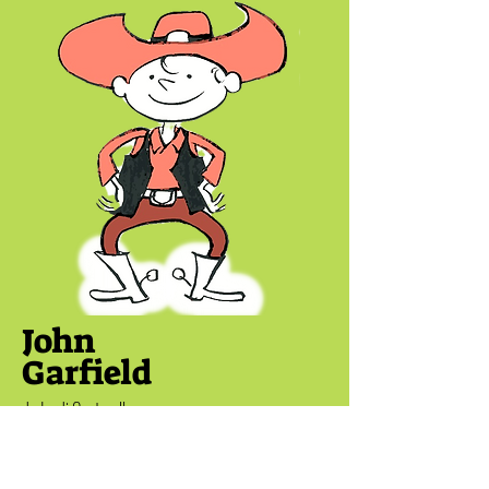
John
Garfield
de Jordi Cantavella
elpoblet edicions