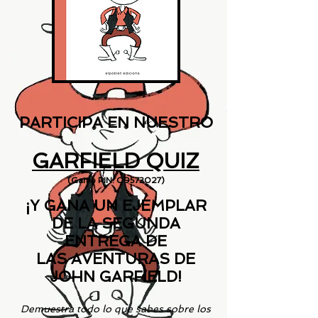
PARTICIPA EN NUESTRO
GARFIELD QUIZ
(Game PIN:
09573027)
¡Y GANA UN EJEMPLAR
DE LA SEGUNDA
ENTREGA DE
LAS AVENTURAS DE
JOHN GARFIELD!
Demuestra todo lo que sabes sobre los