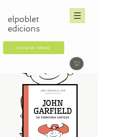
elpoblet
edicions
Comprar llibres