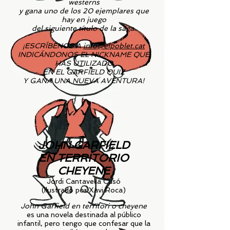
westerns
y gana uno de los 20 ejemplares que
hay en juego
del siguiente título de la saga.
¡ESCRÍBENOS A
info@elpoblet.cat
INDICÁNDONOS EL NICKNAME QUE
HAS UTILIZADO
EN EL GARFIELD QUIZ
Y GANA UNA NUEVA AVENTURA!
JOHN GARFIELD
EN TERRITORIO
CHEYENE
Jordi Cantavella Cusó
(Ilustrado por Xavi Roca)
John Garfield en territori o cheyene
es una novela destinada al público
infantil, pero tengo que confesar que la