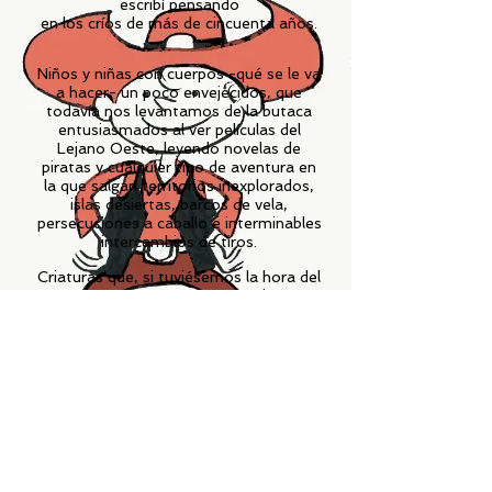
escribí pensando
en los críos de más de cincuenta años.
Niños y niñas con cuerpos -qué se le va
a hacer- un poco envejecidos, que
todavía nos levantamos de la butaca
entusiasmados al ver películas del
Lejano Oeste, leyendo novelas de
piratas y cualquier tipo de aventura en
la que salgan territorios inexplorados,
islas desiertas, barcos de vela,
persecuciones a caballo e interminables
intercambios de tiros.
Criaturas que, si tuviésemos la hora del
recreo en nuestros respectivos
trabajos, volveríamos a jugar con los
compañeros, inspirados por la última
peli vista en el cine...
Esta novela está muy inspirada en el
séptimo arte y es mi pequeño
homenaje a todos aquellos rostros que
marcaron la generación de mis abuelos
y abuelas, padre, madre... y la mía
propia.