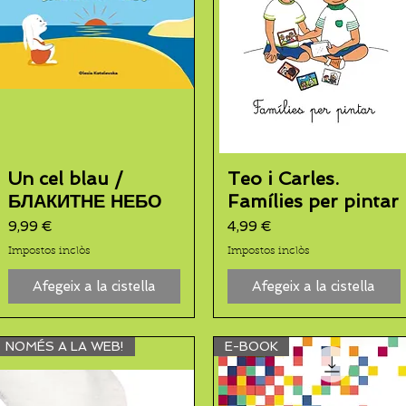
Un cel blau /
Teo i Carles.
БЛАКИТНЕ НЕБО
Famílies per pintar
Preu
Preu
9,99 €
4,99 €
Impostos inclòs
Impostos inclòs
Afegeix a la cistella
Afegeix a la cistella
NOMÉS A LA WEB!
E-BOOK