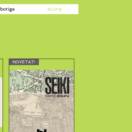
botiga
bústia
NOVETAT!