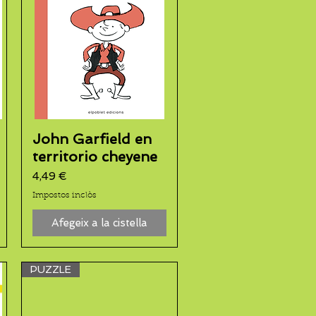
John Garfield en
territorio cheyene
Preu
4,49 €
Impostos inclòs
Afegeix a la cistella
PUZZLE