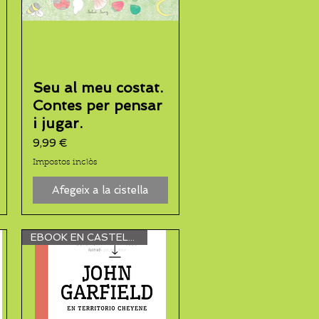
Seu al meu costat.
Contes per pensar
i jugar.
Preu
9,99 €
Impostos inclòs
Afegeix a la cistella
EBOOK EN CASTELLANO