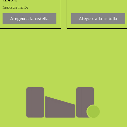
Impostos inclòs
Afegeix a la cistella
Afegeix a la cistella