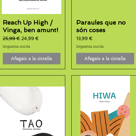
Reach Up High /
Paraules que no
Vinga, ben amunt!
són coses
Preu normal
Preu d'oferta
Preu
25,99 €
24,99 €
13,99 €
Impostos inclòs
Impostos inclòs
Afegeix a la cistella
Afegeix a la cistella