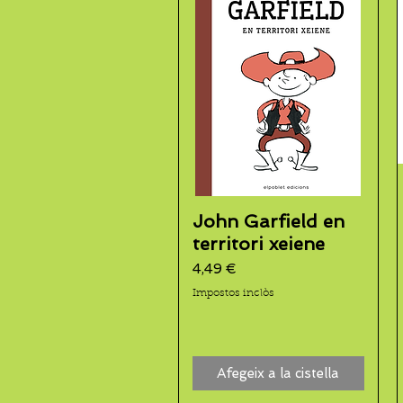
John Garfield en
territori xeiene
Preu
4,49 €
Impostos inclòs
Afegeix a la cistella