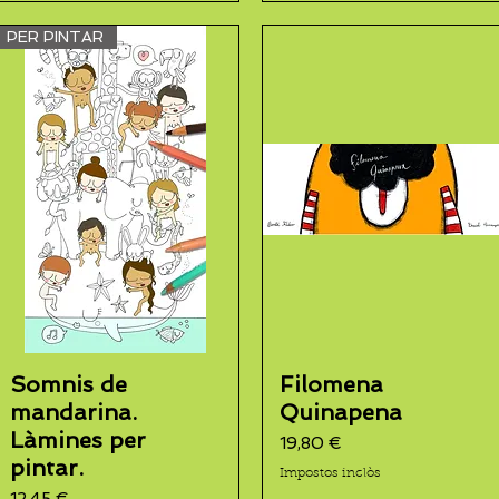
PER PINTAR
Somnis de
Filomena
mandarina.
Quinapena
Làmines per
Preu
19,80 €
pintar.
Impostos inclòs
Preu
12,45 €