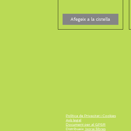
Afegeix a la cistella
Política de Privacitat i Cookies
Avís legal
Document per al GPSR
Distribueix:
Ixorai llibres