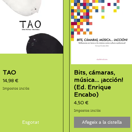
TAO
Bits, cámaras,
música... ¡acción!
Preu
14,98 €
(Ed. Enrique
Impostos inclòs
Encabo)
Preu
4,50 €
Impostos inclòs
Esgotat
Afegeix a la cistella