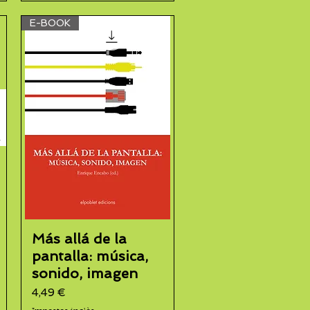
E-BOOK
Más allá de la
pantalla: música,
sonido, imagen
Preu
4,49 €