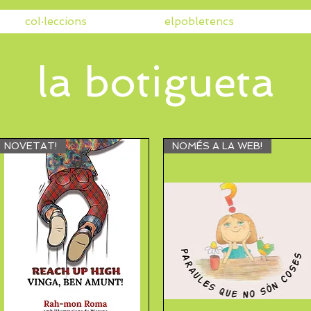
col·leccions
elpobletencs
la botigueta
NOVETAT!
NOMÉS A LA WEB!