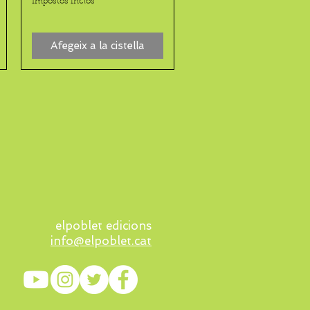
Impostos inclòs
Afegeix a la cistella
elpoblet edicions
info@elpoblet.cat