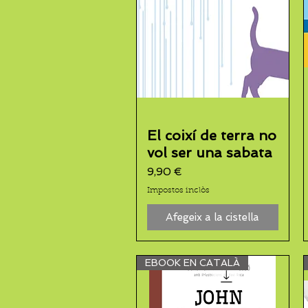
El coixí de terra no
vol ser una sabata
Preu
9,90 €
Impostos inclòs
Afegeix a la cistella
EBOOK EN CATALÀ