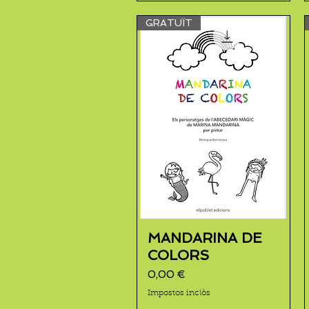
GRATUÏT
MANDARINA DE
COLORS
Preu
0,00 €
Impostos inclòs