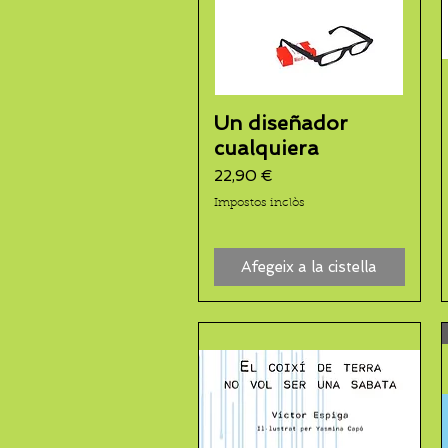
Un diseñador
cualquiera
Preu
22,90 €
Impostos inclòs
Afegeix a la cistella