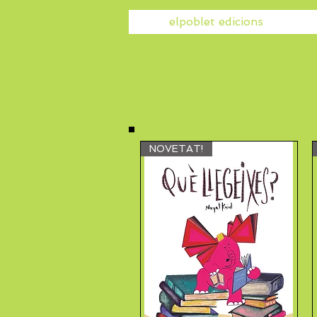
elpoblet edicions
NOVETAT!