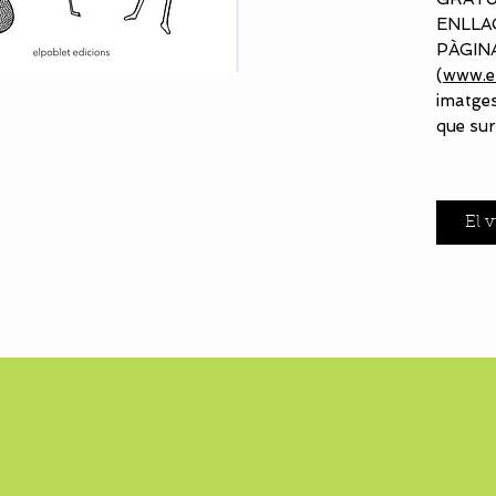
ENLLA
PÀGIN
(
www.el
imatges
que sur
El v