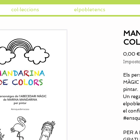
col·leccions
elpobletencs
MAN
CO
0,00 
Imposto
Els pe
MÀGIC 
pintar.
Un rega
elpoble
el conf
#ensq
PER A
GRATU