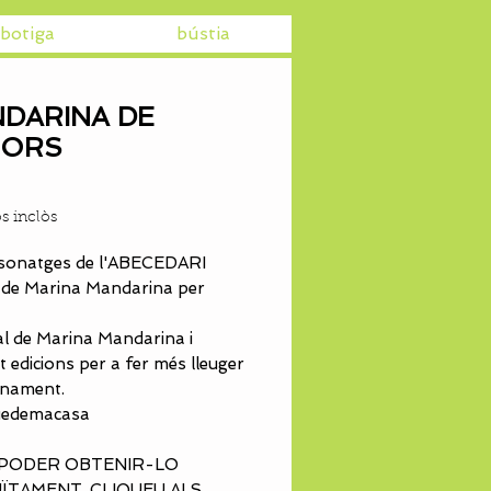
botiga
bústia
DARINA DE
LORS
Price
€
s inclòs
rsonatges de l'ABECEDARI
de Marina Mandarina per
l de Marina Mandarina i
t edicions per a fer més lleuger
inament.
uedemacasa
 PODER OBTENIR-LO
ÏTAMENT, CLIQUEU ALS