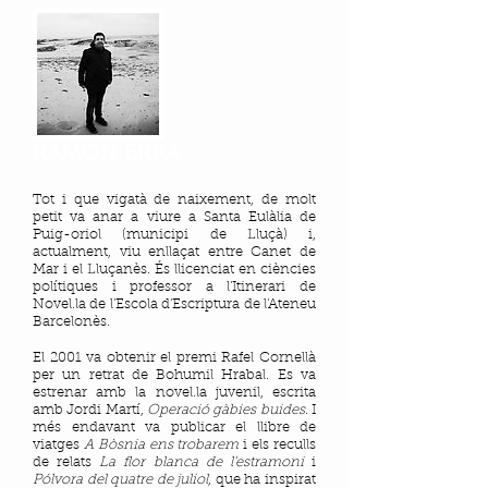
RAMON ERRA
Vic, 1966
Tot i que vigatà de naixement, de molt
petit va anar a viure a Santa Eulàlia de
Puig-oriol (municipi de Lluçà) i,
actualment, viu enllaçat entre Canet de
Mar i el Lluçanès. És llicenciat en ciències
polítiques i professor a l'Itinerari de
Novel.la de l'Escola d'Escriptura de l'Ateneu
Barcelonès.
El 2001 va obtenir el premi Rafel Cornellà
per un retrat de Bohumil Hrabal. Es va
estrenar amb la novel.la juvenil, escrita
amb Jordi Martí,
Operació gàbies buides
. I
més endavant va publicar el llibre de
viatges
A Bòsnia ens trobarem
i els reculls
de relats
La flor blanca de l'estramoni
i
Pólvora del quatre de juliol
, que ha inspirat