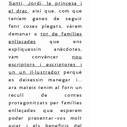
Santi, Jordi, la princesa i
el drac
, així que, com que
teníem ganes de seguir
fent coses plegats, vàrem
demanar a
tot de famílies
enllaçades
que ens
expliquessin anècdotes,
vam convèncer
nou
escriptors i escriptores i
un un il·lustrador
perquè
es deixessin manegar i...
ara mateix tenim al forn un
recull de contes
protagonitzats per famílies
enllaçades que esperem
poder presentar-vos molt
aviat i els beneficis del