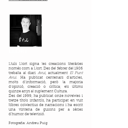
LLORT
Barcelona, 1966
Lluís Llort signa les creacions literàries
només com a Llort. Des del febrer del 1986
treballa al diari
Avui
, actualment
El Punt
Avui
. Ha publicat centenars d’articles,
molts d’informació, però la majoria
d’opinió, creació o crítica; els últims
quinze anys al suplement Cultura.
Des del 1999, ha publicat onze novel•les i
tretze títols infantils, ha participat en vuit
llibres col•lectius de narracions i ha escrit
una vintena de guions per a sèries
d’humor de televisió.
Fotografia: Andreu Puig