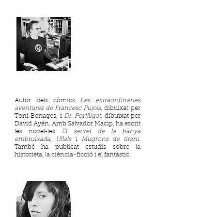
SEBASTIÀ ROIG
Figueres, 1965
Autor dels còmics
Les extraordinàries
aventures de Francesc Pujols
, dibuixat per
Toni Benages, i
Dr. Portlligat
, dibuixat per
David Ayén. Amb Salvador Macip, ha escrit
les novel•les
El secret de la banya
embruixada
,
Ullals
i
Mugrons de titani
.
També ha publicat estudis sobre la
historieta, la ciència-ficció i el fantàstic.