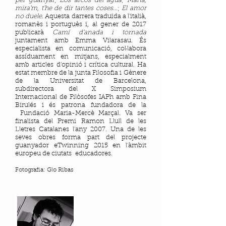
per guanyar
;
Los arcos del agua
;
Marta,
mira'm, t'he de dir tantes coses...
;
El amor
no duele
. Aquesta darrera traduïda a l'italià,
romanès i portuguès i, al gener de 2017
publicarà
Camí d'anada i tornada
juntament amb Emma Vilarasau. És
especialista en comunicació, col·labora
assíduament en mitjans, especialment
amb articles d'opinió i crítica cultural. Ha
estat membre de la junta Filosofia i Gènere
de la Universitat de Barcelona,
subdirectora del X Simposium
Internacional de Filòsofes IAPh amb Fina
Birulés i és patrona fundadora de la
Fundació Maria-Mercè Marçal. Va ser
finalista del Premi Ramon Llull de les
Lletres Catalanes l'any 2007. Una de les
seves obres forma part del projecte
guanyador eTwinning 2015 en l'àmbit
europeu de ciutats educadores.
Fotografia: Glo Ribas