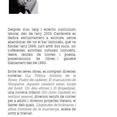
JORDI CANTAVELLA
Barcelona, 1967
Després d'un llarg i eclèctic currículum
laboral, des de l'any 2000 Cantavella es
dedica exclusivament a escriure, sense
abandonar del tot el bar l'Astrolabi, que va
fundar l'any 1996, junt amb dos socis, on
s’ofereixen activitats culturals (concerts,
teatre, recitals de contes i poesia,
presentacions de llibres…) gairebé
diàriament des del 1998.
Entre les seves obres, es compten diverses
novel·les (
La Tètrica història de la
Roser, Pudor de cadàver, El manuscrito de
Neopatria, Aquests catalans estan tocats
del bolet, Un déu efímer
i
El Brigadista
),
una novel·la infantil (
En John Garfield en
territori xeiene
), diversos reculls de contes
per a adults i diversos projectes literaris, el
darrer dels quals,
Llegendes de boletaires i
altres històries de la muntanya
, acaba de
sortir al mercat.