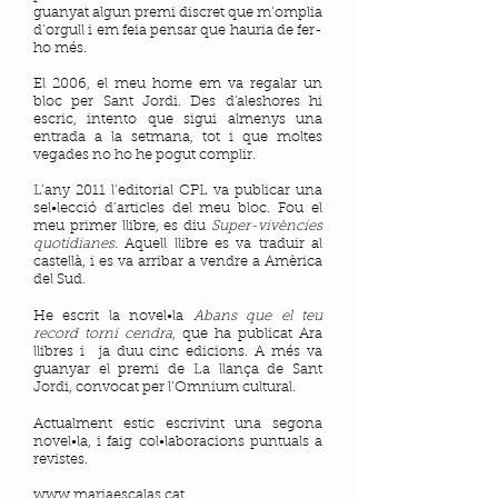
guanyat algun premi discret que m’omplia
d’orgull i em feia pensar que hauria de fer-
ho més.
El 2006, el meu home em va regalar un
bloc per Sant Jordi. Des d'aleshores hi
escric, intento que sigui almenys una
entrada a la setmana, tot i que moltes
vegades no ho he pogut complir.
L’any 2011 l’editorial CPL va publicar una
sel•lecció d’articles del meu bloc. Fou el
meu primer llibre, es diu
Super-vivències
quotidianes
. Aquell llibre es va traduir al
castellà, i es va arribar a vendre a Amèrica
del Sud.
He escrit la novel•la
Abans que el teu
record torni cendra
, que ha publicat Ara
llibres i ja duu cinc edicions. A més va
guanyar el premi de La llança de Sant
Jordi, convocat per l’Omnium cultural.
Actualment estic escrivint una segona
novel•la, i faig col•laboracions puntuals a
revistes.
www.mariaescalas.cat