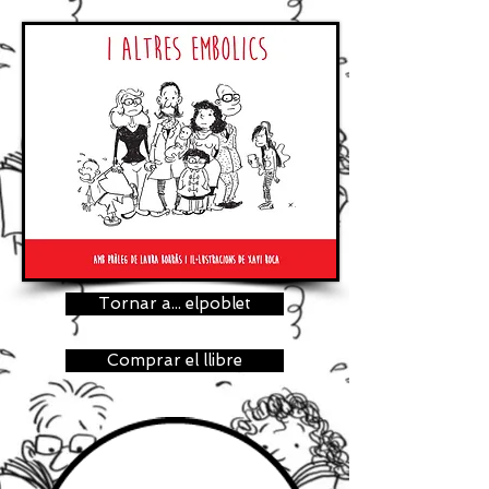
Tornar a... elpoblet
Comprar el llibre