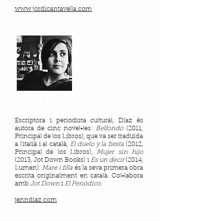
www.jordicantavella.com
JENN DÍAZ
Barcelona, 1988
Escriptora i periodista cultural, Díaz és
autora de cinc novel•les:
Belfondo
(2011,
Principal de los Libros), que va ser traduïda
a l'italià i al català,
El duelo y la fiesta
(2012,
Principal de los Libros),
Mujer sin hijo
(2013, Jot Down Books) i
Es un decir
(2014,
Lumen).
Mare i filla
és la seva primera obra
escrita originalment en català. Col•labora
amb
Jot Down
i
El Periódico
.
jenndiaz.com