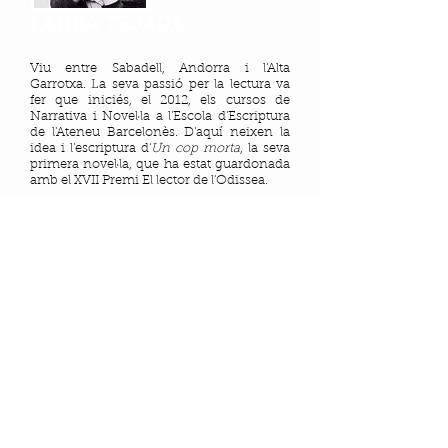
LAURA TEJADA
Barcelona, 1969
Viu entre Sabadell, Andorra i l'Alta
Garrotxa. La seva passió per la lectura va
fer que iniciés, el 2012, els cursos de
Narrativa i Novel·la a l'Escola d'Escriptura
de l'Ateneu Barcelonès. D'aquí neixen la
idea i l'escriptura d'
Un cop morta
, la seva
primera novel·la, que ha estat guardonada
amb el XVII Premi El lector de l'Odissea.
Fotografia: Miri Garcia
XAVI ROCA
Barcelona, 1966
Periodista cultural especialitzat en cinema