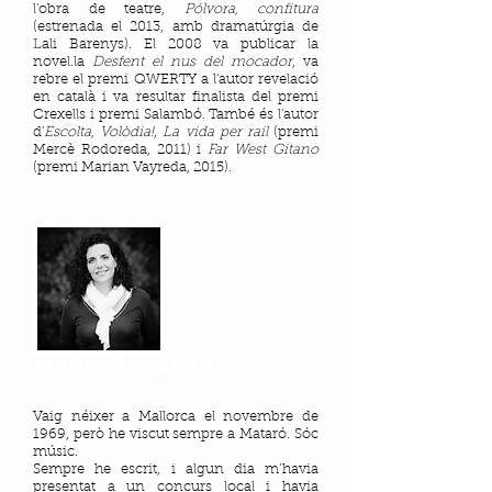
l'obra de teatre,
Pólvora, confitura
(estrenada el 2013, amb dramatúrgia de
Lali Barenys). El 2008 va publicar la
novel.la
Desfent el nus del mocador
, va
rebre el premi QWERTY a l'autor revelació
en català i va resultar finalista del premi
Crexells i premi Salambó. També és l'autor
d'
Escolta, Volòdia!
,
La vida per rail
(premi
Mercè Rodoreda, 2011) i
Far West Gitano
(premi Marian Vayreda, 2015).
MARIA ESCALAS
Mallorca, 1969
Vaig néixer a Mallorca el novembre de
1969, però he viscut sempre a Mataró. Sóc
músic.
Sempre he escrit, i algun dia m’havia
presentat a un concurs local i havia