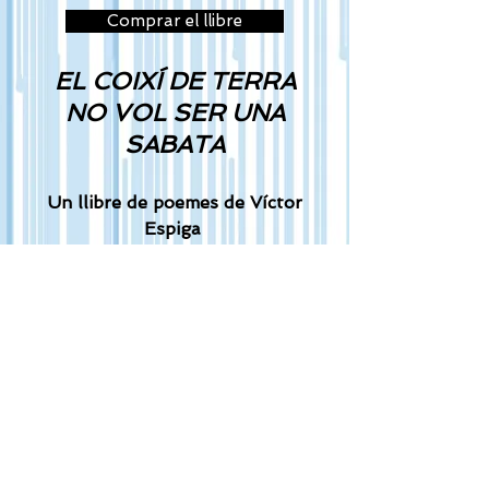
Comprar el llibre
EL COIXÍ DE TERRA
NO VOL SER UNA
SABATA
Un llibre de poemes de Víctor
Espiga
il·lustrat per Yasmina Capó.
Aquest és el primer llibre de
poesia d'elpoblet edicions i
només us en podem dir que... us
sorprendrà!
ANIMEU-VOS A
DESCOBRIR-LO!