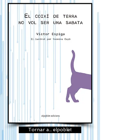
Tornar a... elpoblet