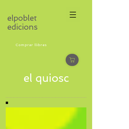
elpoblet
edicions
Comprar llibres
el quiosc