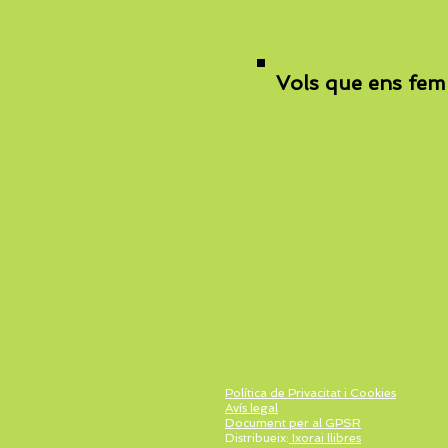
Vols que ens fem 
Política de Privacitat i Cookies
Avís legal
Document per al GPSR
Distribueix:
Ixorai llibres