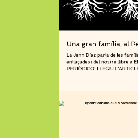
Una gran família, al P
La Jenn Díaz parla de les famíli
enllaçades i del nostre llibre a E
PERIÓDICO! LLEGIU L'ARTICLE!
que les paternitats dels...