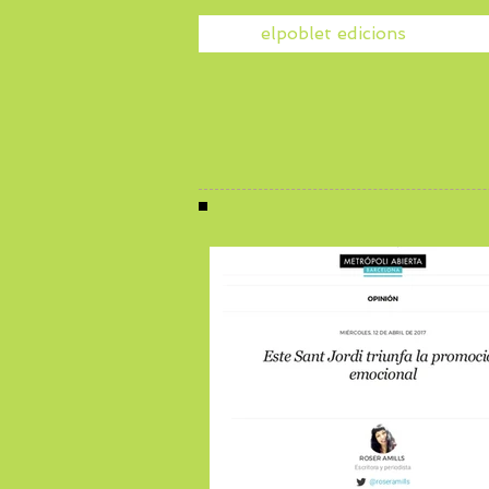
elpoblet edicions