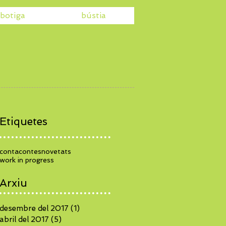
botiga
bústia
Etiquetes
contacontes
novetats
work in progress
Arxiu
desembre del 2017
(1)
1 entrada
abril del 2017
(5)
5 entrades