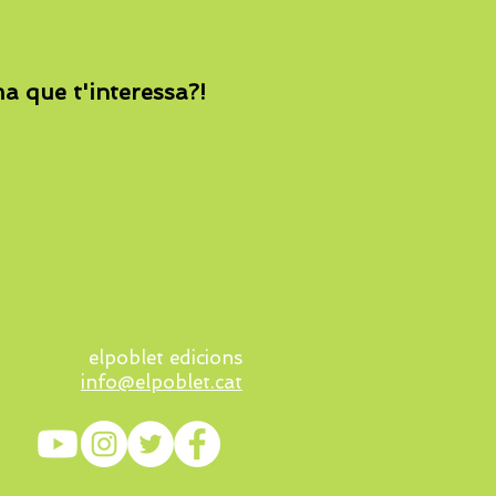
ma que t'interessa?!
elpoblet edicions
info@elpoblet.cat