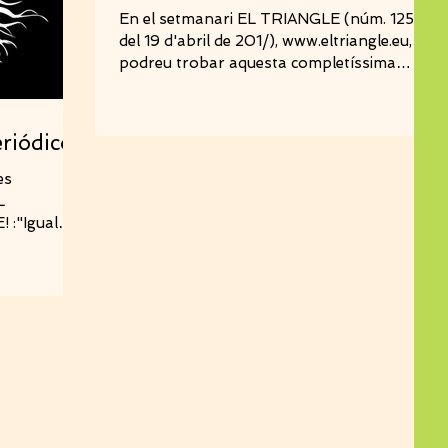
En el setmanari EL TRIANGLE (núm. 1254,
del 19 d'abril de 201/), www.eltriangle.eu,
podreu trobar aquesta completíssima
entrevista (part...
eriódico
es
L
 :"Igual