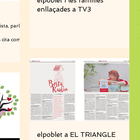
elpoblet i les famílies
enllaçades a TV3
ista, parla
 cita com a
elpoblet a EL TRIANGLE