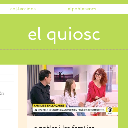
col·leccions
elpobletencs
el quiosc