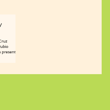
V
 Cruz
Rubio
an presentar