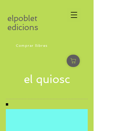
elpoblet
edicions
Comprar llibres
el quiosc