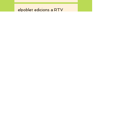
elpoblet edicions a RTV
Vilafranca!
Arxiu
Etiquetes
desembre del 2017
abril del 2017
març del 2017
desembre del 2016
maig del 2016
abril del 2016
març del 2016
desembre del 2015
Segueix-nos