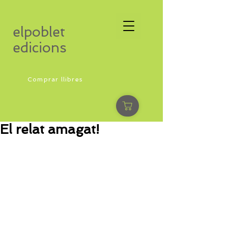
elpoblet
edicions
Comprar llibres
El relat amagat!