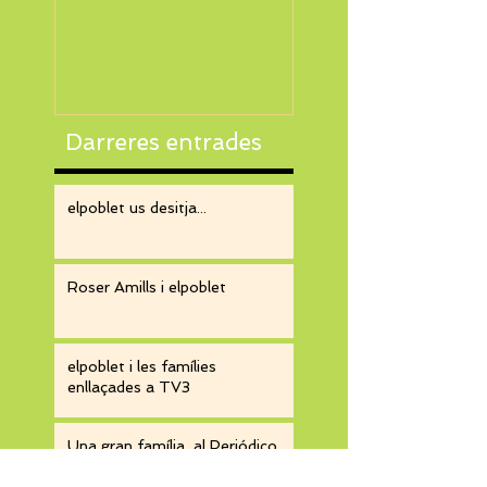
TV3
Darreres entrades
elpoblet us desitja...
Roser Amills i elpoblet
elpoblet i les famílies
enllaçades a TV3
Una gran família, al Periódico