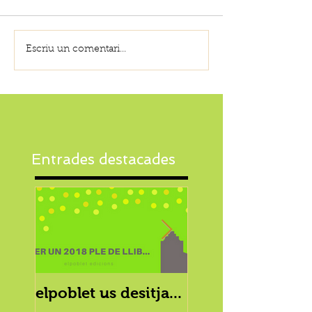
Escriu un comentari...
Entrades destacades
elpoblet us desitja...
elpoblet i les
famílies enllaçad